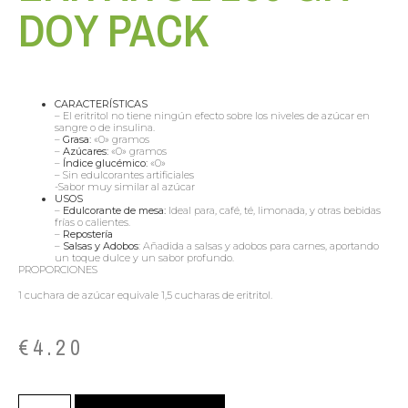
DOY PACK
CARACTERÍSTICAS
– El eritritol no tiene ningún efecto sobre los niveles de azúcar en
sangre o de insulina.
–
Grasa:
«0» gramos
–
Azúcares:
«0» gramos
–
Índice glucémico:
«0»
– Sin edulcorantes artificiales
-Sabor muy similar al azúcar
USOS
–
Edulcorante de mesa:
Ideal para, café, té, limonada, y otras bebidas
frías o calientes.
–
Repostería
–
Salsas y Adobos
: Añadida a salsas y adobos para carnes, aportando
un toque dulce y un sabor profundo.
PROPORCIONES
1 cuchara de azúcar equivale 1,5 cucharas de eritritol.
€
4.20